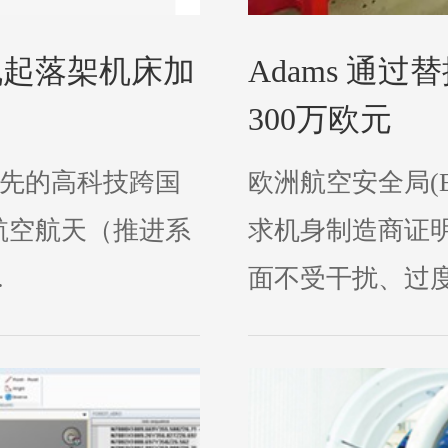
机起落架机床加
Adams 通
300万欧元
球领先的高科技跨国
欧洲航空安全局(EAS
航空航天（推进系
求机身制造商证
.
面不受干扰、过度