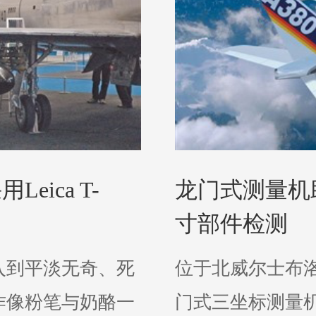
ica T-
龙门式测量机
寸部件检测
入到平淡无奇、死
位于北威尔士布
作像粉笔与奶酪一
门式三坐标测量